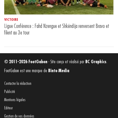
VICTOIRE
Ligue Conférence : Fahd Nzengue et Shkëndija renversent Bravo et
filent au 3e tour
© 2011-2026 FootGabon
- Site conçu et réalisé par
BC Graphics
.
FootGabon est une marque de
Binto Media
Contacter la rédaction
Publicité
Mentions légales
Editeur
Gestion de vos données