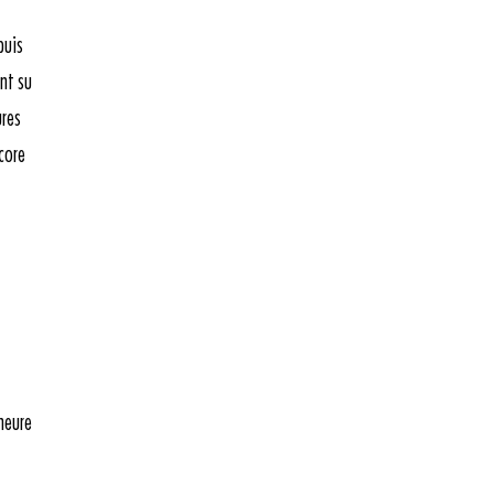
puis
nt su
ures
core
heure