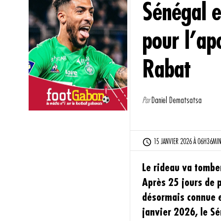
Sénégal e
pour l’ap
Rabat
Par
Daniel Dematsatsa
15 JANVIER 2026 À 06H36MIN 
Le rideau va tomber
Après 25 jours de p
désormais connue et
janvier 2026, le S