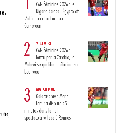
1
CAN féminine 2026 : le
Nigeria écrase l’Égypte et
ue.
s’offre un choc face au
Cameroun
2
VICTOIRE
CAN féminine 2026 :
battu par la Zambie, le
Malawi se qualifie et élimine son
bourreau
3
MATCH NUL
Galatasaray : Mario
Lemina dispute 45
minutes dans le nul
autre,
spectaculaire face à Rennes