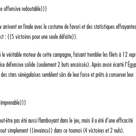
e offensive redoutable}}}
rrivent en finale avec le costume de favori et des statistiques effrayantes
ect : {{5 victoires pour une seule défaite}}.
 le véritable moteur de cette campagne, faisant trembler les filets à 12 repr
ise défensive solide (seulement 2 buts encaissés). Après avoir écarté l’Égy
 des stars sénégalaises semblent sûrs de leur force et prêts à conserver leur
 imprenable}}}
eut-être pas été aussi flamboyant dans le jeu, mais il a été d’une efficacité
tout simplement {{invaincu}} dans ce tournoi (4 victoires et 2 nuls).