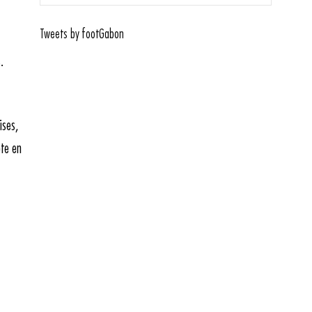
Tweets by footGabon
.
ises,
pte en