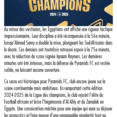
Au retour des vestiaires, les Égyptiens ont affiché une rigueur tactique
impressionnante. Leur discipline a été récompensée à la 56e minute,
lorsqu’Ahmed Samy a doublé la mise, plongeant les Sud-Africains dans
le doute. Ces derniers ont toutefois retrouvé espoir à la 75e minute,
avec la réduction du score signée Iqraam Rayners. Les dernières
minutes ont été intenses, mais la défense de Pyramids FC est restée
solide, ne laissant aucune ouverture.
Ce sacre est historique pour Pyramids FC, club encore jeune sur la
scène continentale mais ambitieux. En remportant cette édition
2024-2025 de la Ligue des champions, le club rejoint l’élite du
football africain et brise l’hégémonie d’Al Ahly et du Zamalek en
Égypte. Une consécration méritée pour une équipe qui aura su déjouer
les pronostics et faire preuve d’une remarquable régularité tout au