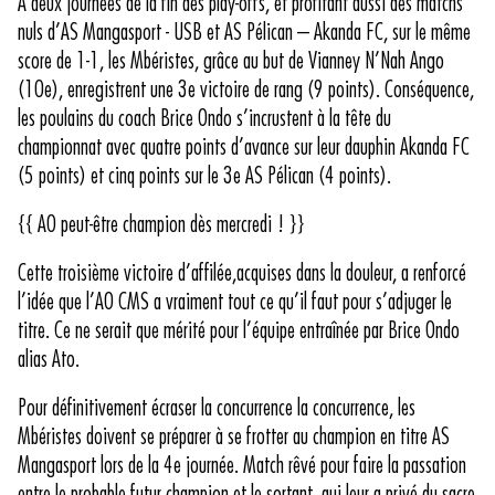
A deux journées de la fin des play-offs, et profitant aussi des matchs
nuls d’AS Mangasport - USB et AS Pélican – Akanda FC, sur le même
score de 1-1, les Mbéristes, grâce au but de Vianney N’Nah Ango
(10e), enregistrent une 3e victoire de rang (9 points). Conséquence,
les poulains du coach Brice Ondo s’incrustent à la tête du
championnat avec quatre points d’avance sur leur dauphin Akanda FC
(5 points) et cinq points sur le 3e AS Pélican (4 points).
{{ AO peut-être champion dès mercredi ! }}
Cette troisième victoire d’affilée,acquises dans la douleur, a renforcé
l’idée que l’AO CMS a vraiment tout ce qu’il faut pour s’adjuger le
titre. Ce ne serait que mérité pour l’équipe entraînée par Brice Ondo
alias Ato.
Pour définitivement écraser la concurrence la concurrence, les
Mbéristes doivent se préparer à se frotter au champion en titre AS
Mangasport lors de la 4e journée. Match rêvé pour faire la passation
entre le probable futur champion et le sortant, qui leur a privé du sacre