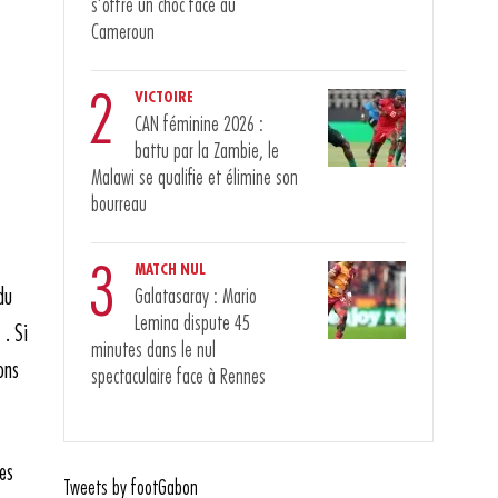
s’offre un choc face au
Cameroun
2
VICTOIRE
CAN féminine 2026 :
battu par la Zambie, le
Malawi se qualifie et élimine son
bourreau
3
MATCH NUL
du
Galatasaray : Mario
Lemina dispute 45
 . Si
minutes dans le nul
ons
spectaculaire face à Rennes
es
Tweets by footGabon