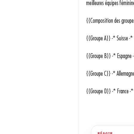
meilleures équipes féminine
{{Composition des groupes
{{Groupe A}} -* Suisse -* 
{{Groupe B}} -* Espagne -*
{{Groupe C}} -* Allemagn
{{Groupe D}} -* France -* 
RÉAGIR