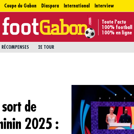
Coupe du Gabon
Diaspora
International
Interview
Toute l'actu
100% football
100% en ligne
RÉCOMPENSES
2E TOUR
 sort de
minin 2025 :