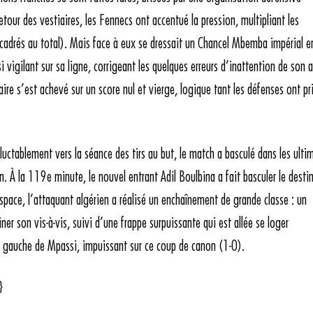
etour des vestiaires, les Fennecs ont accentué la pression, multipliant les
 cadrés au total). Mais face à eux se dressait un Chancel Mbemba impérial e
vigilant sur sa ligne, corrigeant les quelques erreurs d’inattention de son ar
re s’est achevé sur un score nul et vierge, logique tant les défenses ont pri
éluctablement vers la séance des tirs au but, le match a basculé dans les ulti
. À la 119e minute, le nouvel entrant Adil Boulbina a fait basculer le destin
space, l’attaquant algérien a réalisé un enchaînement de grande classe : un
ner son vis-à-vis, suivi d’une frappe surpuissante qui est allée se loger
e gauche de Mpassi, impuissant sur ce coup de canon (1-0).
}