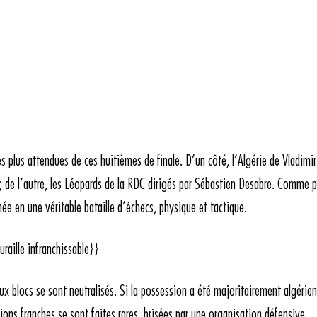
les plus attendues de ces huitièmes de finale. D’un côté, l’Algérie de Vladimir
 de l’autre, les Léopards de la RDC dirigés par Sébastien Desabre. Comme p
mée en une véritable bataille d’échecs, physique et tactique.
aille infranchissable}}
ux blocs se sont neutralisés. Si la possession a été majoritairement algérie
ions franches se sont faites rares, brisées par une organisation défensive