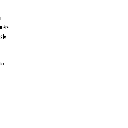
n
rière-
s le
mes
.