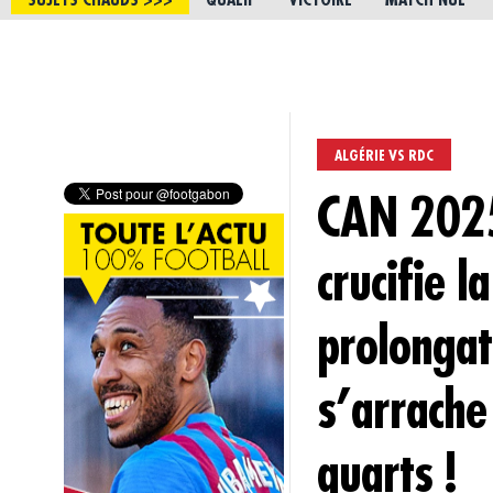
SUJETS CHAUDS >>>
QUALIF
VICTOIRE
MATCH NUL
ALGÉRIE VS RDC
CAN 2025 
crucifie 
prolongat
s’arrache
quarts !