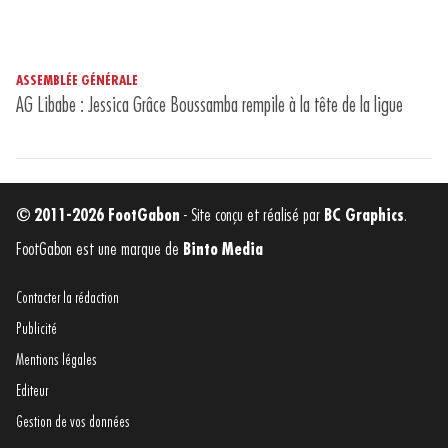
ASSEMBLÉE GÉNÉRALE
AG Libabe : Jessica Grâce Boussamba rempile à la tête de la ligue
© 2011-2026 FootGabon
- Site conçu et réalisé par
BC Graphics
.
FootGabon est une marque de
Binto Media
Contacter la rédaction
Publicité
Mentions légales
Editeur
Gestion de vos données