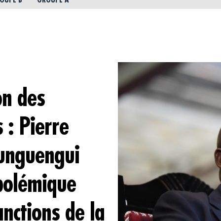
OUPE B
GROUPE A
on des
 : Pierre
unguengui
 polémique
anctions de la