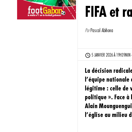
FIFA et r
Par
Pascal Abihona
5 JANVIER 2026 À 19H39MIN -
La décision radica
l’équipe nationale 
légitime : celle de 
politique ». Face à
Alain Mounguengui,
l’église au milieu d