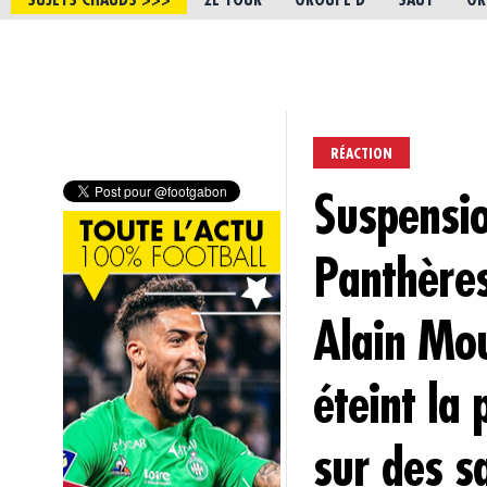
SUJETS CHAUDS >>>
2E TOUR
GROUPE D
SAUT
GR
RÉACTION
Suspensi
Panthères
Alain Mo
éteint la
sur des s