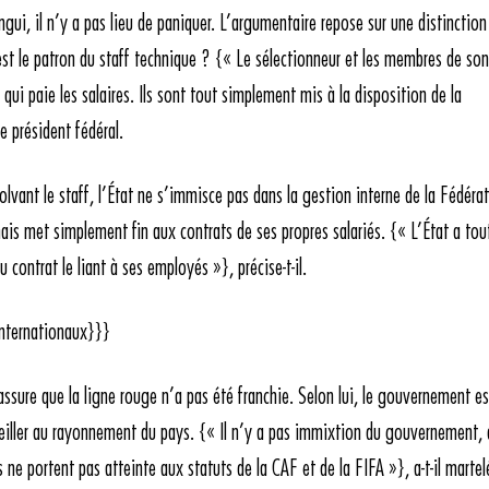
ui, il n’y a pas lieu de paniquer. L’argumentaire repose sur une distinction
 est le patron du staff technique ? {« Le sélectionneur et les membres de son
qui paie les salaires. Ils sont tout simplement mis à la disposition de la
 président fédéral.
olvant le staff, l’État ne s’immisce pas dans la gestion interne de la Fédéra
mais met simplement fin aux contrats de ses propres salariés. {« L’État a tou
contrat le liant à ses employés »}, précise-t-il.
internationaux}}}
ssure que la ligne rouge n’a pas été franchie. Selon lui, le gouvernement es
veiller au rayonnement du pays. {« Il n’y a pas immixtion du gouvernement, 
s ne portent pas atteinte aux statuts de la CAF et de la FIFA »}, a-t-il martel