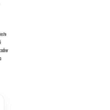
n
reste
é
cadrer
a