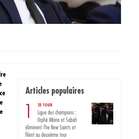
dre
e
Articles populaires
nce
re
1
2E TOUR
re
Ligue des champions :
Orphé Mbina et Sabah
éliminent The New Saints et
filent au deuxième tour