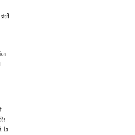
 staff
tion
t
t
dès
é. La