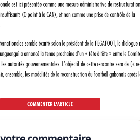
tionale est ici présentée comme une mesure administrative de restructuratio
 insuffisants (0 point à la CAN), et non comme une prise de contrôle de la
.
nternationales semble écarté selon le président de la FEGAFOOT, le dialogue 
ounguengui a annoncé la tenue prochaine d’un « tête-à-tête » entre le Comit
t les autorités gouvernementales. L’objectif de cette rencontre sera de {« re
nir, ensemble, les modalités de la reconstruction du football gabonais après l
COMMENTER L'ARTICLE
 votre commentaire